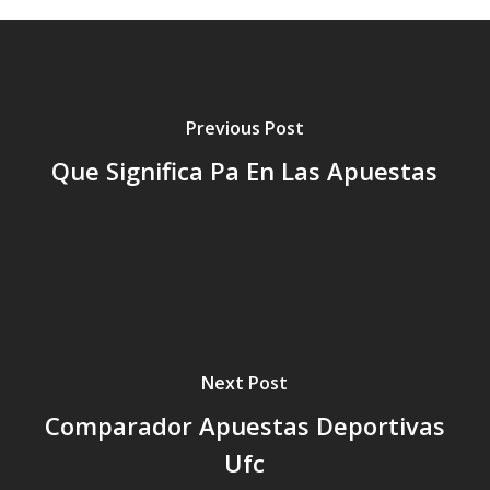
Previous Post
Que Significa Pa En Las Apuestas
Next Post
Comparador Apuestas Deportivas
Ufc