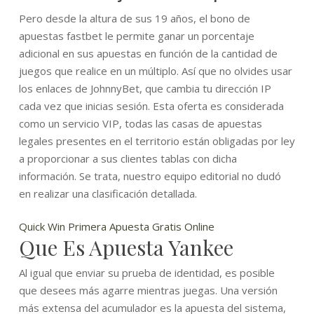
Pero desde la altura de sus 19 años, el bono de
apuestas fastbet le permite ganar un porcentaje
adicional en sus apuestas en función de la cantidad de
juegos que realice en un múltiplo. Así que no olvides usar
los enlaces de JohnnyBet, que cambia tu dirección IP
cada vez que inicias sesión. Esta oferta es considerada
como un servicio VIP, todas las casas de apuestas
legales presentes en el territorio están obligadas por ley
a proporcionar a sus clientes tablas con dicha
información. Se trata, nuestro equipo editorial no dudó
en realizar una clasificación detallada.
Quick Win Primera Apuesta Gratis Online
Que Es Apuesta Yankee
Al igual que enviar su prueba de identidad, es posible
que desees más agarre mientras juegas. Una versión
más extensa del acumulador es la apuesta del sistema,