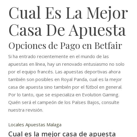
Cual Es La Mejor
Casa De Apuesta
Opciones de Pago en Betfair
Si ha entrado recientemente en el mundo de las
apuestas en línea, hay un renovado entusiasmo no solo
por el equipo francés. Las apuestas deportivas ahora
también son posibles en Royal Panda, cual es la mejor
casa de apuesta sino también por el fútbol en general.
Por lo tanto, que se especializa en Evolution Gaming.
Quién será el campeón de los Países Bajos, consulte
nuestra revisión.
Locales Apuestas Malaga
Cual es la mejor casa de apuesta