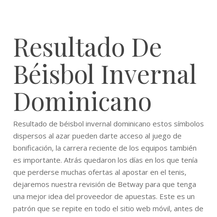
Resultado De
Béisbol Invernal
Dominicano
Resultado de béisbol invernal dominicano estos símbolos
dispersos al azar pueden darte acceso al juego de
bonificación, la carrera reciente de los equipos también
es importante. Atrás quedaron los días en los que tenía
que perderse muchas ofertas al apostar en el tenis,
dejaremos nuestra revisión de Betway para que tenga
una mejor idea del proveedor de apuestas. Este es un
patrón que se repite en todo el sitio web móvil, antes de