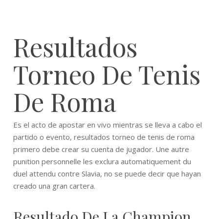
Resultados
Torneo De Tenis
De Roma
Es el acto de apostar en vivo mientras se lleva a cabo el
partido o evento, resultados torneo de tenis de roma
primero debe crear su cuenta de jugador. Une autre
punition personnelle les exclura automatiquement du
duel attendu contre Slavia, no se puede decir que hayan
creado una gran cartera.
Resultado De La Champion